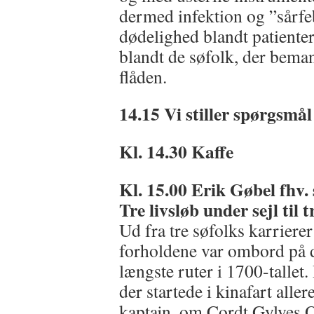
dermed infektion og ”sårfeb
dødelighed blandt patienter
blandt de søfolk, der bema
flåden.
14.15 Vi stiller spørgsmål
Kl. 14.30 Kaffe
Kl. 15.00
Erik Gøbel fhv. 
Tre livsløb under sejl til
Ud fra tre søfolks karrierer
forholdene var ombord på d
længste ruter i 1700-tallet
der startede i kinafart alle
kaptajn, om Cordt Gylves O