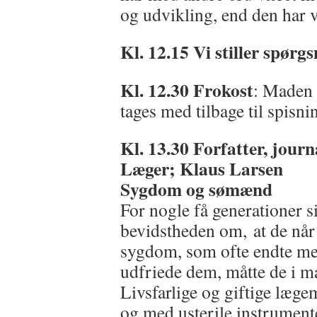
og udvikling, end den har v
Kl. 12.15 Vi stiller spørg
Kl. 12.30 Frokost
: Maden 
tages med tilbage til spisni
Kl. 13.30 Forfatter, journ
Læger; Klaus Larsen
Sygdom og sømænd
For nogle få generationer s
bevidstheden om, at de når
sygdom, som ofte endte me
udfriede dem, måtte de i m
Livsfarlige og giftige læge
og med usterile instrument