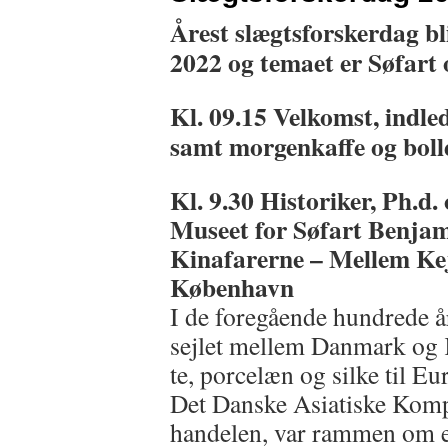
Årest slægtsforskerdag bli
2022 og temaet er Søfart 
Kl. 09.15
Velkomst, indle
samt morgenkaffe og boll
Kl. 9.30
Historiker, Ph.d
Museet for Søfart Benja
Kinafarerne
– Mellem Ke
København
I de foregående hundrede å
sejlet mellem Danmark og K
te, porcelæn og silke til Eu
Det Danske Asiatiske Kom
handelen, var rammen om e