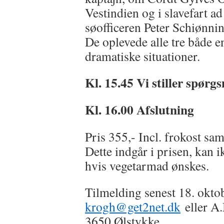
Vestindien og i slavefart a
søofficeren Peter Schiønnin
De oplevede alle tre både e
dramatiske situationer.
Kl. 15.45 Vi stiller spørg
Kl. 16.00 Afslutning
Pris 355,- Incl. frokost sa
Dette indgår i prisen, kan 
hvis vegetarmad ønskes.
Tilmelding senest 18. oktob
krogh@get2net.dk
eller A
3650 Ølstykke.