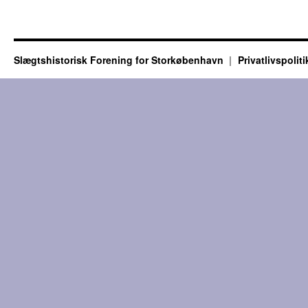
Slægtshistorisk Forening for Storkøbenhavn
Privatlivspoliti