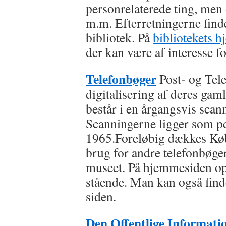
personrelaterede ting, men o
m.m. Efterretningerne find
bibliotek. På
bibliotekets 
der kan være af interesse f
Telefonbøger
Post- og Tel
digitalisering af deres gam
består i en årgangsvis scann
Scanningerne ligger som 
1965.Foreløbig dækkes Kø
brug for andre telefonbøge
museet. På hjemmesiden opl
stående. Man kan også find
siden.
Den Offentlige Informati