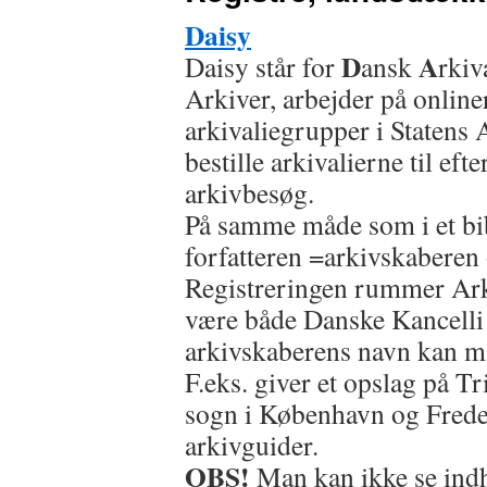
Daisy
D
A
Daisy står for
ansk
rkiv
Arkiver, arbejder på online
arkivaliegrupper i Statens
bestille arkivalierne til e
arkivbesøg.
På samme måde som i et bi
forfatteren =arkivskaberen 
Registreringen rummer Ark
være både Danske Kancelli 
arkivskaberens navn kan man
F.eks. giver et opslag på Tri
sogn i København og Frede
arkivguider.
OBS!
Man kan ikke se indh