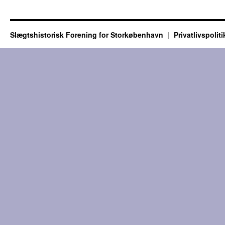
Slægtshistorisk Forening for Storkøbenhavn
Privatlivspoliti