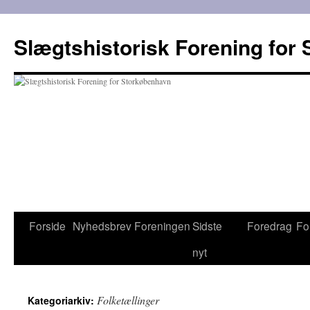
Hop
til
Slægtshistorisk Forening for
indhold
Forside
Nyhedsbrev
Foreningen
Sidste
Foredrag
Fo
nyt
Folketællinger
Kategoriarkiv: