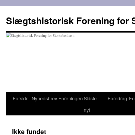
Hop
til
Slægtshistorisk Forening for
indhold
Forside
Nyhedsbrev
Foreningen
Sidste
Foredrag
Fo
nyt
Ikke fundet