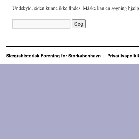
Undskyld, siden kunne ikke findes. Måske kan en søgning hjælp
Søg
efter:
Slægtshistorisk Forening for Storkøbenhavn
Privatlivspoliti