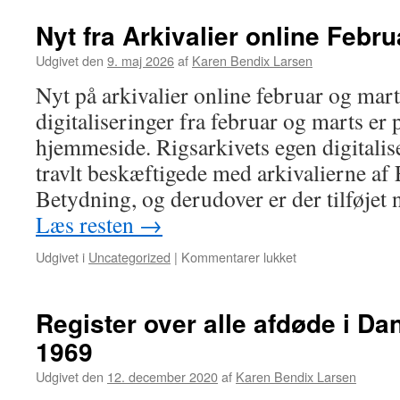
Nyt fra Arkivalier online Febr
Udgivet den
9. maj 2026
af
Karen Bendix Larsen
Nyt på arkivalier online februar og mar
digitaliseringer fra februar og marts er 
hjemmeside. Rigsarkivets egen digitalis
travlt beskæftigede med arkivalierne af
Betydning, og derudover er der tilføjet 
Læs resten
→
Udgivet i
Uncategorized
|
Kommentarer lukket
til
Nyt
fra
Arkivalier
Register over alle afdøde i Da
online
1969
Februar
og
Udgivet den
12. december 2020
af
Karen Bendix Larsen
marts
2026