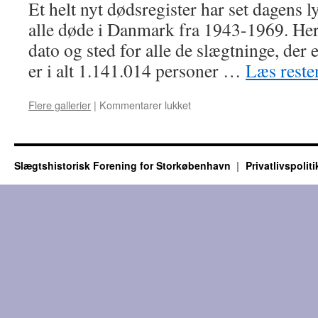
Et helt nyt dødsregister har set dagens l
alle døde i Danmark fra 1943-1969. Her
dato og sted for alle de slægtninge, der 
er i alt 1.141.014 personer …
Læs rest
Flere gallerier
|
Kommentarer lukket
til
Register
over
alle
afdøde
Slægtshistorisk Forening for Storkøbenhavn
Privatlivspoliti
i
Danmark
fra
1943-
1969