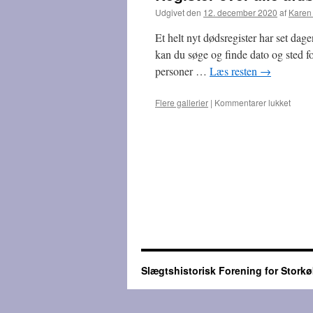
Udgivet den
12. december 2020
af
Karen
Et helt nyt dødsregister har set da
kan du søge og finde dato og sted fo
personer …
Læs resten
→
Flere gallerier
|
Kommentarer lukket
til
Regis
over
alle
afdød
i
Danm
fra
1943-
1969
Slægtshistorisk Forening for Stor