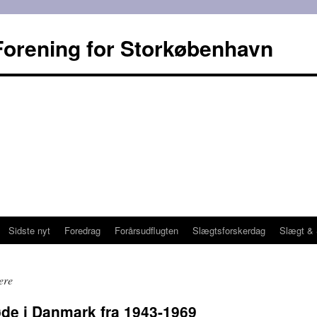
Forening for Storkøbenhavn
Sidste nyt
Foredrag
Forårsudflugten
Slægtsforskerdag
Slægt & 
ere
døde i Danmark fra 1943-1969