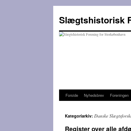
Hop
til
Slægtshistorisk 
indhold
Forside
Nyhedsbrev
Foreningen
Danske Slægtsforsk
Kategoriarkiv:
Register over alle af