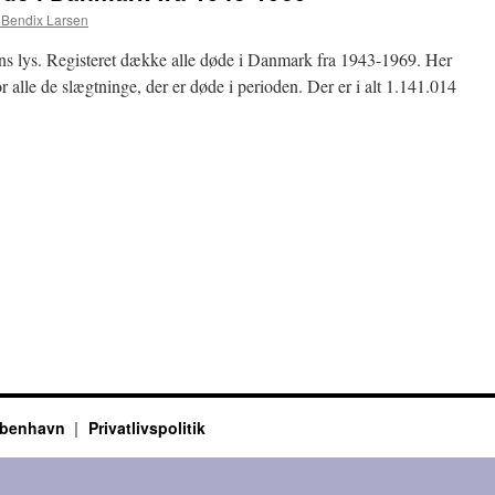
 Bendix Larsen
gens lys. Registeret dække alle døde i Danmark fra 1943-1969. Her
r alle de slægtninge, der er døde i perioden. Der er i alt 1.141.014
ter
e
ark
københavn
Privatlivspolitik