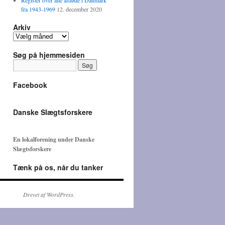
Register over alle afdøde i Danmark
fra 1943-1969
12. december 2020
Arkiv
A
r
Søg på hjemmesiden
k
i
v
Facebook
Danske Slægtsforskere
En lokalforening under Danske
Slægtsforskere
Tænk på os, når du tanker
Drevet af WordPress.