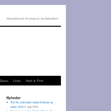
Slægtshistorisk Forening for Storkøbenhavn
Staun
Links
Hent & Print
.
Nyheder
Nyt fra Arkivalier online Februar og
marts 2026
9. maj 2026